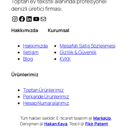
Toptan ev tekstili alanında profesyonel
denizli üretici firması.
Instagram
Facebook
LinkedIn
YouTube
E-posta
Hakkımızda
Kurumsal
Hakkımızda
Mesafeli Satış Sözleşmesi
İletişim
Gizlilik & Güvenlik
Blog
KVKK
Ürünlerimiz
Toptan Ürünlerimiz
Perkande Ürünlerimiz
Hesap Numaralarımız
Tüm hakları saklıdır. E-ticaret tasarım @
MarkaUp
.
Danışman @
Hakan Kaya
. Tescil @
Fikir Patent