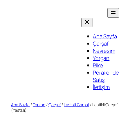
İçeriğe
geç
Ana Sayfa
Çarşaf
Nevresim
Yorgan
Pike
Perakende
Satış
İletişim
Ana Sayfa
/
Toptan
/
Çarşaf
/
Lastikli Çarşaf
/ Lastikli Çarşaf
(Yastıklı)