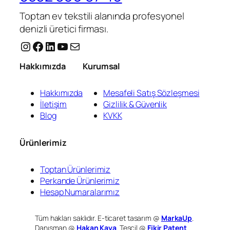
Toptan ev tekstili alanında profesyonel
denizli üretici firması.
Instagram
Facebook
LinkedIn
YouTube
E-posta
Hakkımızda
Kurumsal
Hakkımızda
Mesafeli Satış Sözleşmesi
İletişim
Gizlilik & Güvenlik
Blog
KVKK
Ürünlerimiz
Toptan Ürünlerimiz
Perkande Ürünlerimiz
Hesap Numaralarımız
Tüm hakları saklıdır. E-ticaret tasarım @
MarkaUp
.
Danışman @
Hakan Kaya
. Tescil @
Fikir Patent