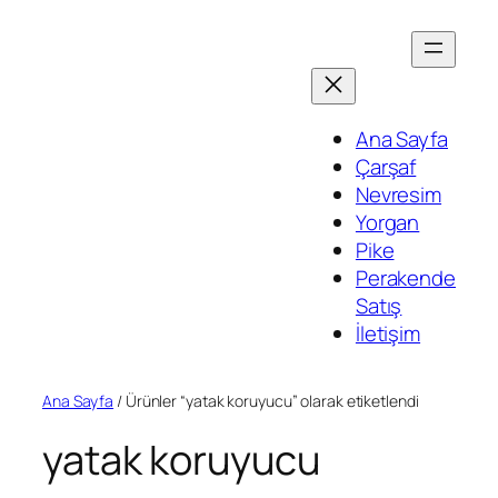
İçeriğe
geç
Ana Sayfa
Çarşaf
Nevresim
Yorgan
Pike
Perakende
Satış
İletişim
Ana Sayfa
/ Ürünler “yatak koruyucu” olarak etiketlendi
yatak koruyucu