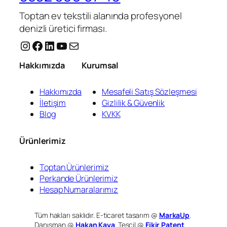
Toptan ev tekstili alanında profesyonel
denizli üretici firması.
Instagram
Facebook
LinkedIn
YouTube
E-posta
Hakkımızda
Kurumsal
Hakkımızda
Mesafeli Satış Sözleşmesi
İletişim
Gizlilik & Güvenlik
Blog
KVKK
Ürünlerimiz
Toptan Ürünlerimiz
Perkande Ürünlerimiz
Hesap Numaralarımız
Tüm hakları saklıdır. E-ticaret tasarım @
MarkaUp
.
Danışman @
Hakan Kaya
. Tescil @
Fikir Patent