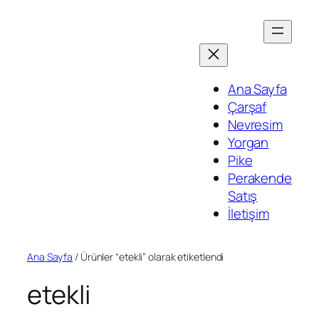
İçeriğe
geç
Ana Sayfa
Çarşaf
Nevresim
Yorgan
Pike
Perakende
Satış
İletişim
Ana Sayfa
/ Ürünler “etekli” olarak etiketlendi
etekli