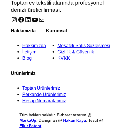
Toptan ev tekstili alanında profesyonel
denizli üretici firması.
Instagram
Facebook
LinkedIn
YouTube
E-posta
Hakkımızda
Kurumsal
Hakkımızda
Mesafeli Satış Sözleşmesi
İletişim
Gizlilik & Güvenlik
Blog
KVKK
Ürünlerimiz
Toptan Ürünlerimiz
Perkande Ürünlerimiz
Hesap Numaralarımız
Tüm hakları saklıdır. E-ticaret tasarım @
MarkaUp
. Danışman @
Hakan Kaya
. Tescil @
Fikir Patent