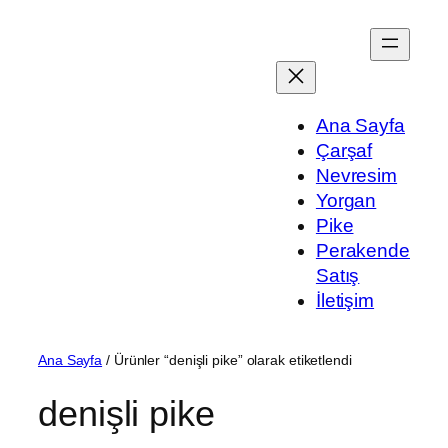
İçeriğe
geç
Ana Sayfa
Çarşaf
Nevresim
Yorgan
Pike
Perakende
Satış
İletişim
Ana Sayfa
/ Ürünler “denişli pike” olarak etiketlendi
denişli pike