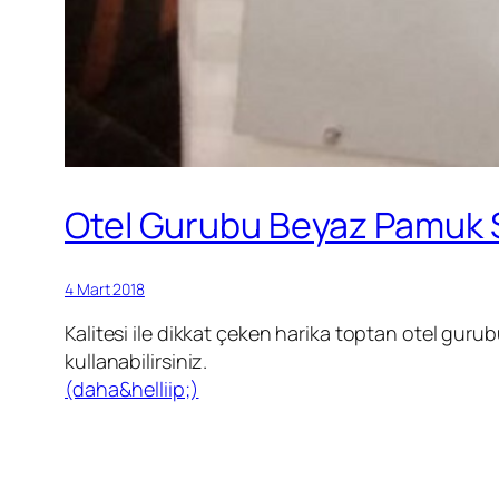
Otel Gurubu Beyaz Pamuk S
4 Mart 2018
Kalitesi ile dikkat çeken harika toptan otel gurub
kullanabilirsiniz.
(daha&helliip;)