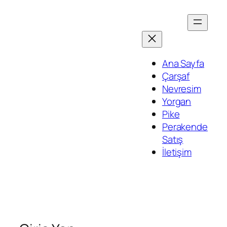
İçeriğe
geç
Ana Sayfa
Çarşaf
Nevresim
Yorgan
Pike
Perakende
Satış
İletişim