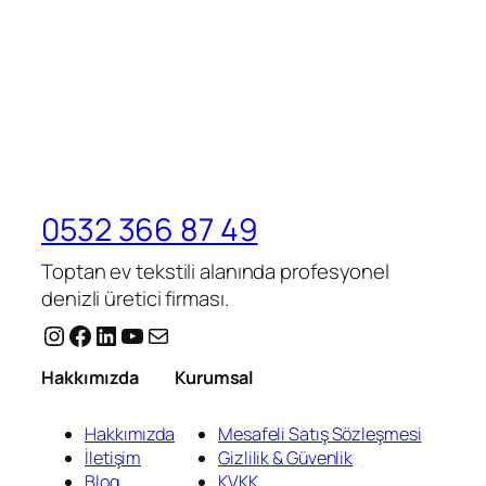
0532 366 87 49
Toptan ev tekstili alanında profesyonel
denizli üretici firması.
Instagram
Facebook
LinkedIn
YouTube
E-posta
Hakkımızda
Kurumsal
Hakkımızda
Mesafeli Satış Sözleşmesi
İletişim
Gizlilik & Güvenlik
Blog
KVKK